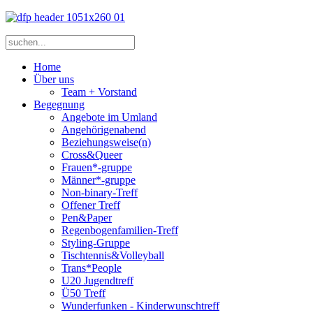
Home
Über uns
Team + Vorstand
Begegnung
Angebote im Umland
Angehörigenabend
Beziehungsweise(n)
Cross&Queer
Frauen*-gruppe
Männer*-gruppe
Non-binary-Treff
Offener Treff
Pen&Paper
Regenbogenfamilien-Treff
Styling-Gruppe
Tischtennis&Volleyball
Trans*People
U20 Jugendtreff
Ü50 Treff
Wunderfunken - Kinderwunschtreff