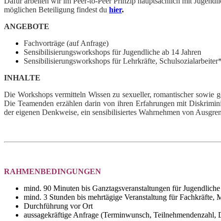
Dafür arbeiten wir im Peer-to-Peer Prinzip hauptsächlich mit Jugen
möglichen Beteiligung findest du
hier
.
ANGEBOTE
Fachvorträge (auf Anfrage)
Sensibilisierungsworkshops für Jugendliche ab 14 Jahren
Sensibilisierungsworkshops für Lehrkräfte, Schulsozialarbeiter
INHALTE
Die Workshops vermitteln Wissen zu sexueller, romantischer sowie
Die Teamenden erzählen darin von ihren Erfahrungen mit Diskrimini
der eigenen Denkweise, ein sensibilisiertes Wahrnehmen von Ausgre
RAHMENBEDINGUNGEN
mind. 90 Minuten bis Ganztagsveranstaltungen für Jugendliche
mind. 3 Stunden bis mehrtägige Veranstaltung für Fachkräfte, M
Durchführung vor Ort
aussagekräftige Anfrage (Terminwunsch, Teilnehmendenzahl, Da