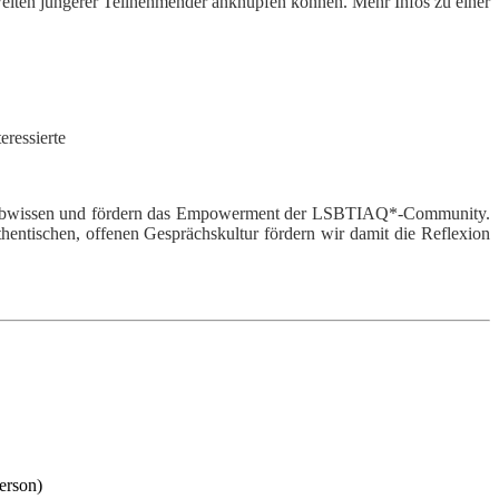
welten jüngerer Teilnehmender anknüpfen können. Mehr Infos zu einer
eressierte
nd Halbwissen und fördern das Empowerment der LSBTIAQ*-Community.
entischen, offenen Gesprächskultur fördern wir damit die Reflexion
erson)