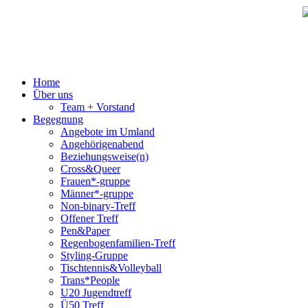
Home
Über uns
Team + Vorstand
Begegnung
Angebote im Umland
Angehörigenabend
Beziehungsweise(n)
Cross&Queer
Frauen*-gruppe
Männer*-gruppe
Non-binary-Treff
Offener Treff
Pen&Paper
Regenbogenfamilien-Treff
Styling-Gruppe
Tischtennis&Volleyball
Trans*People
U20 Jugendtreff
Ü50 Treff