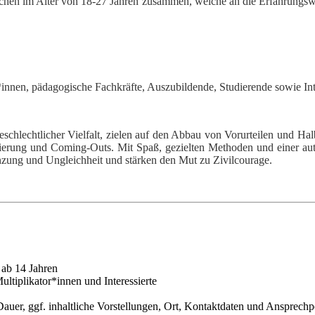
dlichen im Alter von 18-27 Jahren zusammen, welche an die Erfahrungs
*innen, pädagogische Fachkräfte, Auszubildende, Studierende sowie Int
 geschlechtlicher Vielfalt, zielen auf den Abbau von Vorurteilen u
erung und Coming-Outs. Mit Spaß, gezielten Methoden und einer auth
nzung und Ungleichheit und stärken den Mut zu Zivilcourage.
 ab 14 Jahren
ultiplikator*innen und Interessierte
uer, ggf. inhaltliche Vorstellungen, Ort, Kontaktdaten und Ansprechp