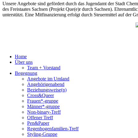
Unsere Angebote sind gefördert durch das Jugendamt der Stadt Chemni
des Freistaates Sachsen (Projekt Que(e)r durch Sachsen). Ehrenamtli
unterstützt. Eine Mitfinanzierung erfolgt durch Steuermittel auf der
Home
Über uns
Team + Vorstand
Begegnung
Angebote im Umland
Angehörigenabend
Beziehungsweise(n)
Cross&Queer
Frauen*-gruppe
Männer*-gruppe
Non-binary-Treff
Offener Treff
Pen&Paper
Regenbogenfamilien-Treff
Styling-Gruppe