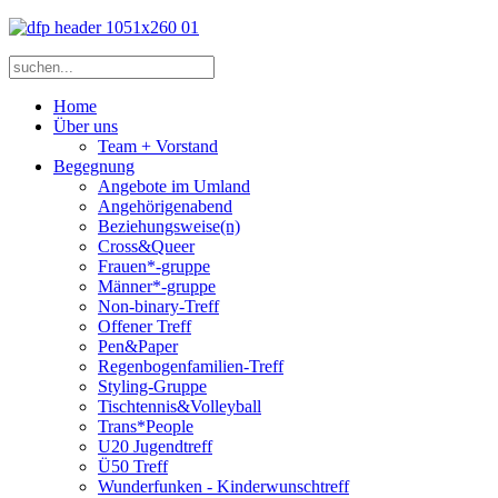
Home
Über uns
Team + Vorstand
Begegnung
Angebote im Umland
Angehörigenabend
Beziehungsweise(n)
Cross&Queer
Frauen*-gruppe
Männer*-gruppe
Non-binary-Treff
Offener Treff
Pen&Paper
Regenbogenfamilien-Treff
Styling-Gruppe
Tischtennis&Volleyball
Trans*People
U20 Jugendtreff
Ü50 Treff
Wunderfunken - Kinderwunschtreff