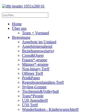
Home
Über uns
Team + Vorstand
Begegnung
Angebote im Umland
Angehörigenabend
Beziehungsweise(n)
Cross&Queer
Frauen*-gruppe
Männer*-gruppe
Non-binary-Treff
Offener Treff
Pen&Paper
Regenbogenfamilien-Treff
Styling-Gruppe
Tischtennis&Volleyball
Trans*People
U20 Jugendtreff
Ü50 Treff
Wunderfunken - Kinderwunschtreff